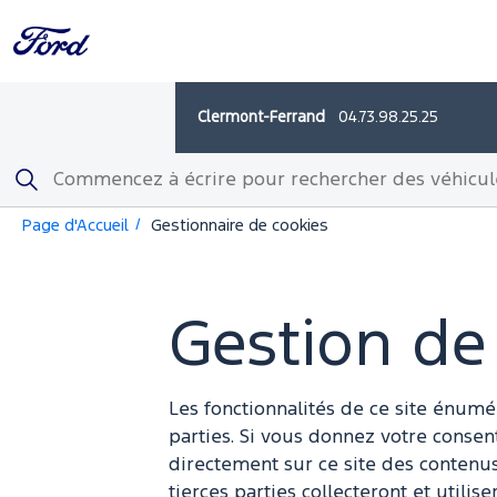
Revenir à la
Revenir à la
Revenir au
Aller au
navigation
recherche
contenu
pied de
principal
page
in-Laprade
04 71 09 61 35
Rechercher
ts
Page d'Accueil
Gestionnaire de cookies
Gestion de
Les fonctionnalités de ce site énumé
parties. Si vous donnez votre consen
directement sur ce site des contenus
tierces parties collecteront et util