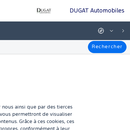
DUGAT Automobiles
Clermont-Ferrand
04.73.98.25.25
Obtenir
Afficher
Su
l'itinéraire
tous
-
les
Ce
départements
Rechercher
lien
est
ouvert
dans
un
nouvel
onglet
 nous ainsi que par des tierces
 vous permettront de visualiser
ntenus. Grâce à ces cookies, ces
nt propres, conformément à leur