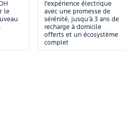
OOH
l'expérience électrique
r le
avec une promesse de
ouveau
sérénité, jusqu’à 3 ans de
%
recharge à domicile
offerts et un écosystème
complet