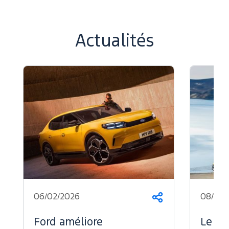
Actualités
06/02/2026
08/07/
Partager
Ford améliore
Le Fo