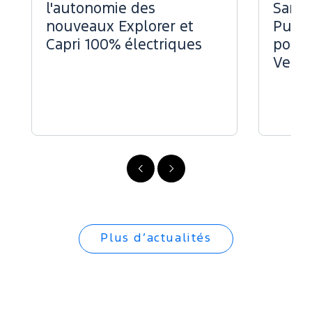
l'autonomie des
Sans 
nouveaux Explorer et
Puiss
Capri 100% électriques
pour 
Vend
Précédent
Suivant
Plus d’actualités