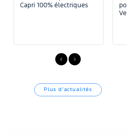
Capri 100% électriques
pour 
Vend
Précédent
Suivant
Plus d’actualités