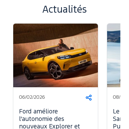
Actualités
06/02/2026
08/07/
Partager
Ford améliore
Le Fo
l'autonomie des
Sans 
nouveaux Explorer et
Puiss