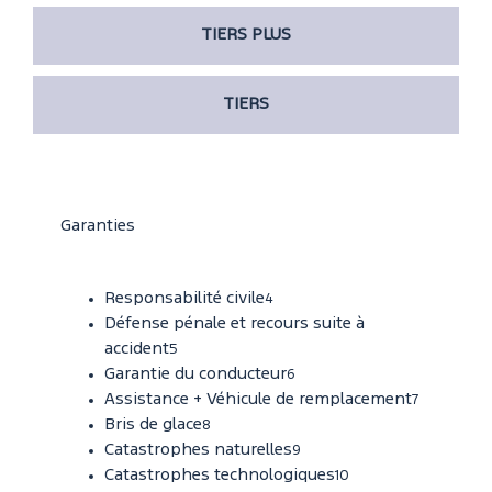
TIERS PLUS
TIERS
Garanties
Responsabilité civile
4
Défense pénale et recours suite à
accident
5
Garantie du conducteur
6
Assistance + Véhicule de remplacement
7
Bris de glace
8
Catastrophes naturelles
9
Catastrophes technologiques
10