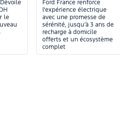
 Dévoile
Ford France renforce
OOH
l'expérience électrique
r le
avec une promesse de
ouveau
sérénité, jusqu’à 3 ans de
%
recharge à domicile
offerts et un écosystème
complet