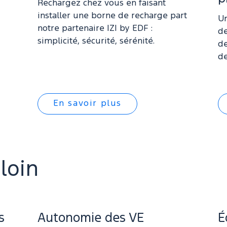
Rechargez chez vous en faisant
installer une borne de recharge part
Un
notre partenaire IZI by EDF :
de
simplicité, sécurité, sérénité.
de
de
En savoir plus
 loin
s
Autonomie des VE
É