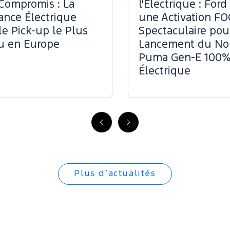
Compromis : La
l'Électrique : Ford
ance Électrique
une Activation F
le Pick-up le Plus
Spectaculaire pou
u en Europe
Lancement du N
Puma Gen-E 100
Électrique
Précédent
Suivant
Plus d’actualités