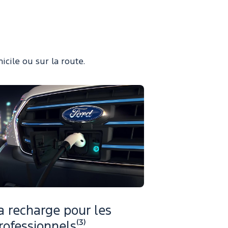
cile ou sur la route.
a recharge pour les
rofessionnels⁽³⁾