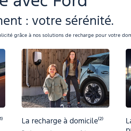
e avec Ford
nt : votre sérénité.
licité grâce à nos solutions de recharge pour votre domi
⁾
La recharge à domicile⁽²⁾
L
p