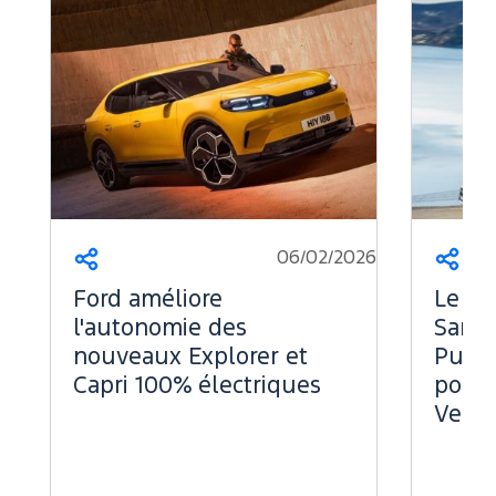
06/02/2026
Partager
Part
Ford améliore
Le Fo
l'autonomie des
Sans 
nouveaux Explorer et
Puiss
Capri 100% électriques
pour 
Vend