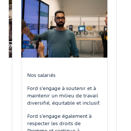
Nos salariés
Réchau
Ford s'engage à soutenir et à
Ford i
maintenir un milieu de travail
gamme
diversifié, équitable et inclusif.
électr
investi
Ford s'engage également à
l'aveni
respecter les droits de
europé