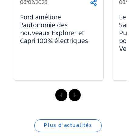
06/02/2026
08/07/
Partager
Ford améliore
Le Fo
l'autonomie des
Sans 
nouveaux Explorer et
Puiss
Capri 100% électriques
pour 
Vend
Précédent
Suivant
Plus d’actualités