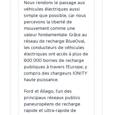
Nous rendons le passage aux
Ford s
véhicules électriques aussi
constru
simple que possible, car nous
Le tou
percevons la liberté de
Courie
mouvement comme une
haute 
valeur fondamentale. Grâce au
matièr
réseau de recharge BlueOval,
classe
les conducteurs de véhicules
introd
électriques ont accès à plus de
systèm
600 000 bornes de recharge
condui
publiques à travers l'Europe, y
niveau
compris des chargeurs IONITY
Mach-E
haute puissance.
Ford et Allego, l'un des
principaux réseaux publics
paneuropéens de recharge
rapide et ultra-rapide de