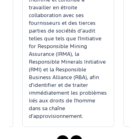
l'homme et continue à
passer
travailler en étroite
gamme
collaboration avec ses
particu
fournisseurs et des tierces
Europe
parties de sociétés d’audit
d'ici 2
telles que tels que l'Initiative
for Responsible Mining
Dans no
Assurance (IRMA), la
de pro
Responsible Minerals Initiative
avons 
(RMI) et la Responsible
stratég
Business Alliance (RBA), afin
atteind
d'identifier et de traiter
au plu
immédiatement les problèmes
liés aux droits de l'homme
dans sa chaîne
d'approvisionnement.