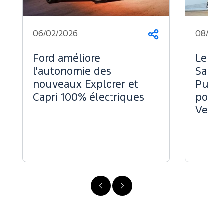
06/02/2026
08/07/
Partager
Ford améliore
Le Fo
l'autonomie des
Sans 
nouveaux Explorer et
Puiss
Capri 100% électriques
pour 
Vend
Précédent
Suivant