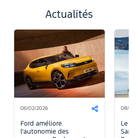
Actualités
06/02/2026
08/07/
Partager
Ford améliore
Le Fo
l'autonomie des
Sans 