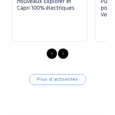
nouveaux Explorer et
Puiss
Capri 100% électriques
pour 
Vend
Précédent
Suivant
Plus d’actualités