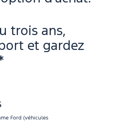
 trois ans,
port et gardez
*
s
mme Ford (véhicules