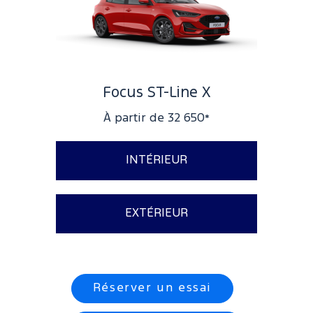
Focus ST-Line X
À partir de 32 650
*
INTÉRIEUR
Ford KeyFree accès et
EXTÉRIEUR
démarrage sans clé
Intérieur sport
Suspensions sport
Kit carrosserie spécifiques ST
Réserver un essai
Line