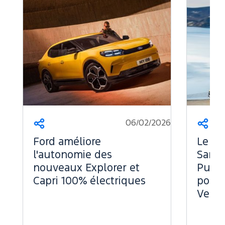
06/02/2026
Partager
Part
Ford améliore
Le Fo
l'autonomie des
Sans 
nouveaux Explorer et
Puiss
Capri 100% électriques
pour 
Vend