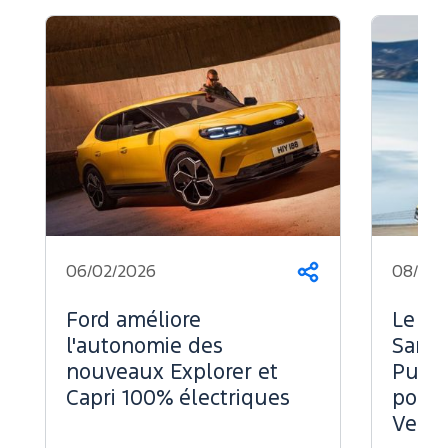
06/02/2026
08/07/
Partager
Ford améliore
Le Fo
l'autonomie des
Sans 
nouveaux Explorer et
Puiss
Capri 100% électriques
pour 
Vend