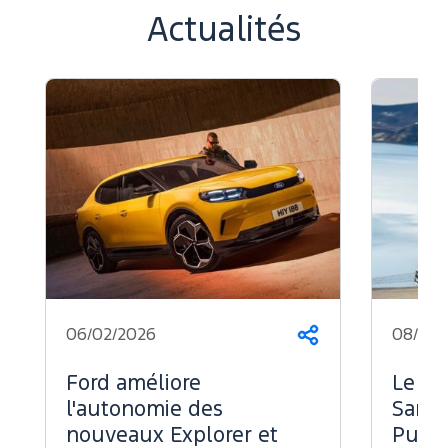
Actualités
06/02/2026
08/07/
Partager
Ford améliore
Le Fo
l'autonomie des
Sans 
nouveaux Explorer et
Puiss