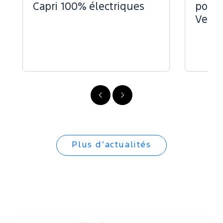
Capri 100% électriques
pour 
Vend
Précédent
Suivant
Plus d’actualités