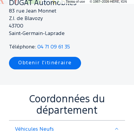
DUGAT Automobiles
Terms of use
© 1987–2026 HERE, IGN
Ferrand
83 rue Jean Monnet
Z.I. de Blavozy
Auvergne
43700
Saint-Germain-Laprade
Téléphone:
04 71 09 61 35
Obtenir l'itinéraire
Coordonnées du
département
Véhicules Neufs