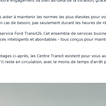
, notre engagement va bien au-delà de la livraison, grâ
 aider à maintenir les normes les plus élevées pour vot
r en cas de besoin, pas seulement durant les heures de «
ervice Ford Transit24. Cet ensemble de services busin
ices intelligents et abordables - tous conçus pour mai
ges ci-après, les Centre Transit existent pour vous aide
u'il reste en circulation, avec le moins de temps d'arrêt