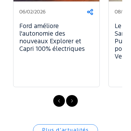
06/02/2026
08/07/
Partager
Ford améliore
Le Fo
l'autonomie des
Sans 
nouveaux Explorer et
Puiss
Capri 100% électriques
pour 
Vend
Précédent
Suivant
Plus d’actualités