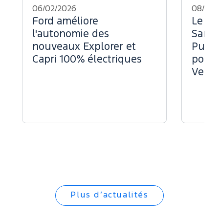
06/02/2026
08/07/
Ford améliore
Le Fo
l'autonomie des
Sans 
nouveaux Explorer et
Puiss
Capri 100% électriques
pour 
Vend
Plus d’actualités