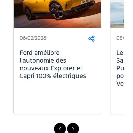
06/02/2026
08/07/
Partager
Ford améliore
Le Fo
l'autonomie des
Sans 
nouveaux Explorer et
Puiss
Capri 100% électriques
pour 
Vend
Précédent
Suivant