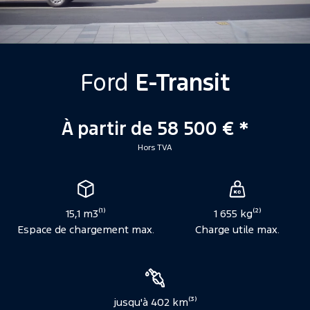
Ford
E-Transit
À partir de 58 500 € *
Hors TVA
Caractéristiques
15,1 m3⁽¹⁾
1 655 kg⁽²⁾
Espace de chargement max.
Charge utile max.
jusqu'à 402 km⁽³⁾