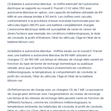
(3) Batterie à autonomie étendue : le chiffre estimatif de l'autonomie
électrique se rapporte au nouvel E-Transit L3 H2 série 390 avec
autonomie étendue en option, une capacité de batterie utilisable de 89
kWh et une vitesse limitée à 90 km/h. Les chiffres sont calculés
conformément à la procédure d'essai mondiale harmonisée pour les
véhicules légers (WLTP) avec une batterie complètement chargée.
L'autonomie électrique réelle est susceptible de varier en raison de
divers facteurs (par exemple, les conditions météorologiques, le style
de conduite, le profil d'itinéraire, l'état du véhicule, l'âge et l'état de la
batterie lithium-ion).
(4) Batterie à autonomie étendue : chiffres basés sur le nouvel E-Transit
avec une batterie à autonomie étendue de 89 kWh utilisant un
chargeur CC de 180 kW. Les temps et vitesses de charge réels varient en
fonction du type de borne de recharge domestique ou publique
utilisée, ainsi que d'autres facteurs (notamment les conditions
météorologiques, la température, le comportement de conduite, le
profil de conduite, l'état du véhicule, l'âge et l'état de la batterie
lithium-ion.
(5) Performances de charge avec un chargeur CA de 7 kW. La puissance
de charge peut diminuer avec l’augmentation du niveau de recharge.
Les temps et les vitesses de recharge réels peuvent varier en fonction de
différents facteurs, comme les conditions météorologiques, la
température ambiante, les habitudes de conduite, le profil de conduite,
l’état du véhicule, l’âge, l’état et la température de la batterie lithium-