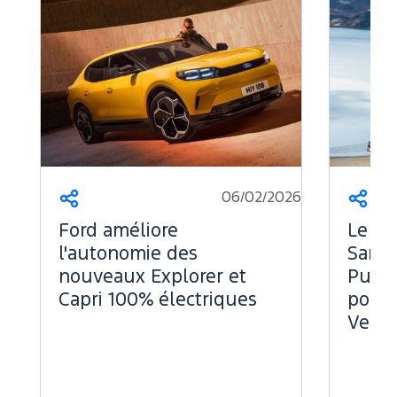
06/02/2026
Partager
Part
Ford améliore
Le Fo
l'autonomie des
Sans 
nouveaux Explorer et
Puiss
Capri 100% électriques
pour 
Vend