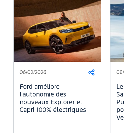
06/02/2026
08/07/
Partager
Ford améliore
Le Fo
l'autonomie des
Sans 
nouveaux Explorer et
Puiss
Capri 100% électriques
pour 
Vend