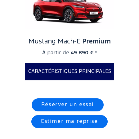
Mustang Mach-E
Premium
À partir de
49 890 €
*
CARACTÉRISTIQUES PRINCIPALES
Kit carrosserie spécifique
Projecteurs Full LED
Réserver un essai
intelligents
Estimer ma reprise
Hayon mains-libres (AWD
uniquement)