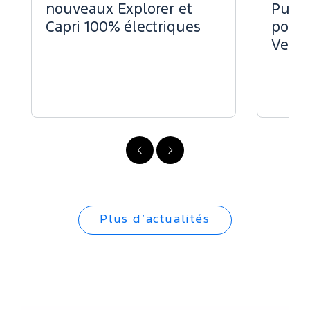
nouveaux Explorer et
Puiss
Capri 100% électriques
pour 
Vend
Précédent
Suivant
Plus d’actualités