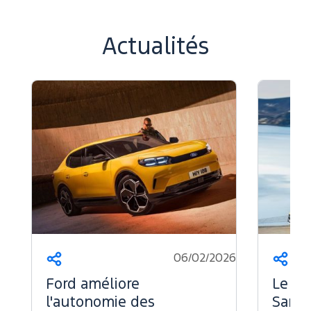
Actualités
06/02/2026
Partager
Part
Ford améliore
Le Fo
l'autonomie des
Sans 