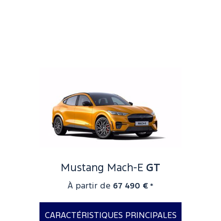
Jantes alliage 19'' avec étriers
rouges
Kit carrosserie spécifique
Audio B&O à 10 hauts parleurs
(AWD uniquement)
Mustang Mach-E
GT
À partir de
67 490 €
*
CARACTÉRISTIQUES PRINCIPALES