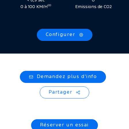
< 6,9 sec
0
0 à 100 KM/H⁽²⁾
Emissions de CO2
Configurer
Demandez plus d'info
Partager
Réserver un essai